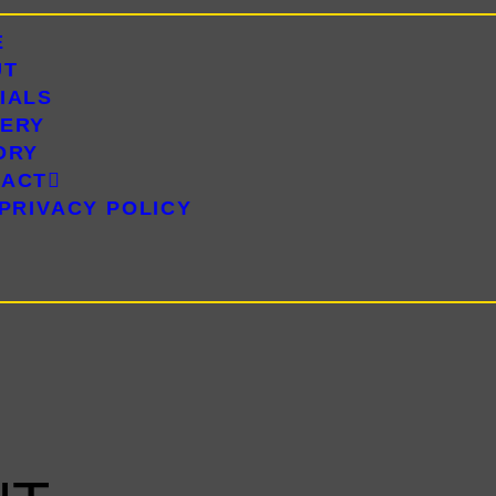
HOME
E
ABOUT
UT
SPECIALS
IALS
GALLERY
ERY
HISTORY
ORY
CONTACT
TACT
PRIVACY POLICY