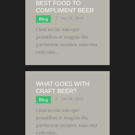
BEST FOOD TO
COMPLIMENT BEER
Juli 25, 2019
Blog
Cum sociis natoque
penatibus et magnis dis
parturient montes, nascetur
ridiculus…
WHAT GOES WITH
CRAFT BEER?
Juli 25, 2019
Blog
Cum sociis natoque
penatibus et magnis dis
parturient montes, nascetur
ridiculus…