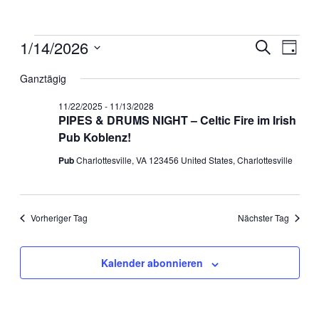
Veranstaltungen
1/14/2026
Veranstal
Veran
Suche
Tag
Ansic
für
Suche
Datum
Navig
wählen.
Ganztägig
01/14/2026
und
Ansichten
11/22/2025
-
11/13/2028
PIPES & DRUMS NIGHT – Celtic Fire im Irish
Navigati
Pub Koblenz!
Pub
Charlottesville, VA 123456 United States, Charlottesville
Vorheriger Tag
Nächster Tag
Kalender abonnieren