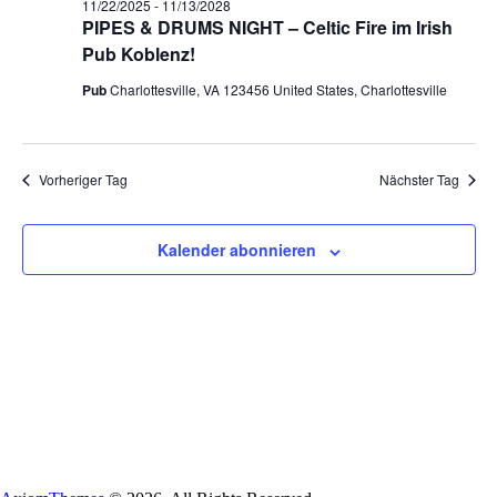
u
11/22/2025
-
11/13/2028
s
s
m
PIPES & DRUMS NIGHT – Celtic Fire im Irish
t
t
w
a
a
Pub Koblenz!
ä
l
l
h
t
t
Pub
Charlottesville, VA 123456 United States, Charlottesville
l
u
u
e
n
n
n
g
g
.
e
A
Vorheriger Tag
Nächster Tag
n
n
S
s
u
i
c
c
Kalender abonnieren
h
h
e
t
u
e
n
n
d
-
A
N
n
a
s
v
i
i
c
g
h
a
t
t