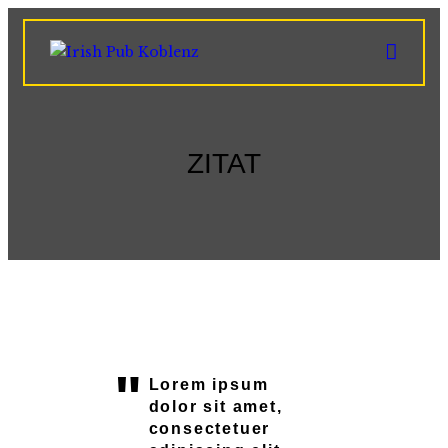
HOME
ZITAT
ABOUT
SPECIALS
GALLERY
HISTORY
CONTACT
Lorem ipsum
dolor sit amet,
consectetuer